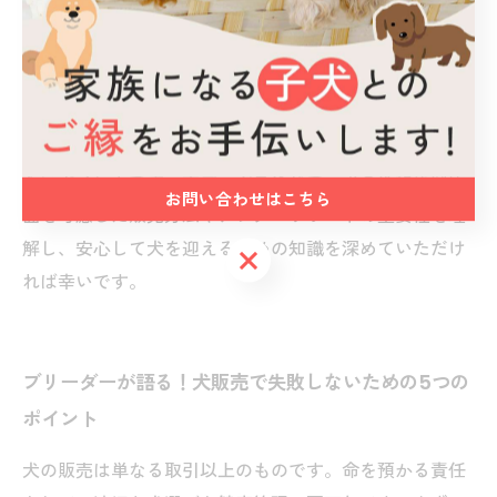
い主との信頼関係を築くために、販売前の対話や販売後
のフォローアップ体制の整備も必要です。これにより、
問題発生時の相談対応や飼育アドバイスが可能となり、
長期的な満足度向上につながります。加えて、親犬の飼
育環境や遺伝的背景の情報開示なども信頼獲得に欠かせ
ないポイントです。本ブログを通じて、犬の性格や健康
お問い合わせはこちら
面を考慮した販売方法やアフターサポートの重要性を理
解し、安心して犬を迎えるための知識を深めていただけ
お問い合わせはこちら
れば幸いです。
ブリーダーが語る！犬販売で失敗しないための5つの
ポイント
犬の販売は単なる取引以上のものです。命を預かる責任