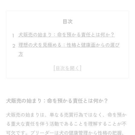
目次
犬販売の始まり：命を預かる責任とは何か？
理想の犬を見極める：性格と健康面からの選び
方
飼い主との信頼関係構築術：成功する販売の秘
訣
健康管理の重要性と販売後のサポート体制の実
践法
犬販売の始まり：命を預かる責任とは何か？
安心して犬を迎えるために知っておくべきこと
のまとめ
犬販売の始まりは、単なる売買行為ではなく、命を預か
ブリーダーが語る！犬販売で失敗しないための5
る重大な責任を伴う活動であることを理解することが不
つのポイント
可欠です。ブリーダーは犬の健康管理から性格の把握、