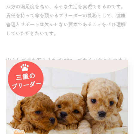
双方の満足度を高め、幸せな生活を実現できるのです。
責任を持って命を預かるブリーダーの義務として、健康
管理とサポートは欠かせない要素であることをぜひ理解
していただきたいです。
安心して犬を迎えるために知っておくべきことのまと
め
犬の販売は単なる商取引ではなく、生命を預かる責任あ
る活動です。成功する犬販売には、まず購入者のライフ
スタイルや希望に合った犬種や性格の選定が欠かせませ
ん。ブリーダーとしては、犬の健康状態を日々管理し、
適切なワクチン接種や健康診断を実施することで安心で
きる環境を整えることが重要です。また、犬と新しい飼